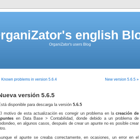
rganiZator's english Bl
OrganiZator's users Blog
 Known problems in version 5.6.4
New version 5.6.5 »
Nueva versión 5.6.5
stá disponible para descarga la versión
5.6.5
El motivo de esta actualización es corregir un problema en la
creación de
apuntes
en Data Base > Contabilidad, donde debido a un problema de
redondeo, en algunos casos, después de crear un apunte no es posible crear
tro.
Aunque el apunte se creaba correctamente, en ocasiones, un error en el