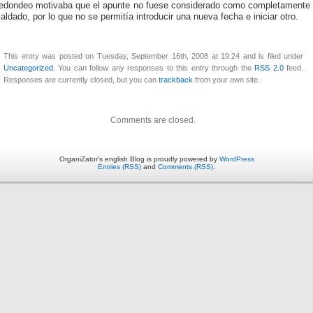
redondeo motivaba que el apunte no fuese considerado como completamente
aldado, por lo que no se permitía introducir una nueva fecha e iniciar otro.
This entry was posted on Tuesday, September 16th, 2008 at 19:24 and is filed under
Uncategorized
. You can follow any responses to this entry through the
RSS 2.0
feed.
Responses are currently closed, but you can
trackback
from your own site.
Comments are closed.
OrganiZator's english Blog is proudly powered by
WordPress
Entries (RSS)
and
Comments (RSS)
.