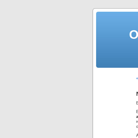
O
«
E
o